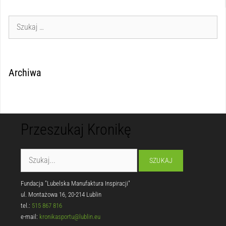
Archiwa
Przeszukaj Kronikę
Fundacja "Lubelska Manufaktura Inspiracji"
ul. Montażowa 16, 20-214 Lublin
tel.:
515 867 816
e-mail:
kronikasportu@lublin.eu