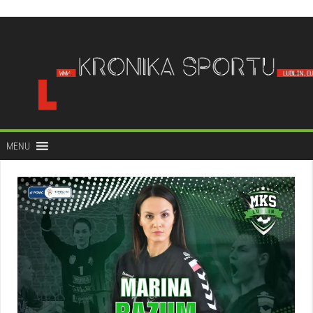
do
treści
MENU