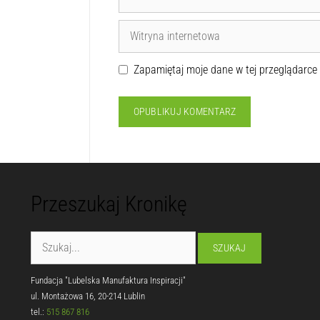
Zapamiętaj moje dane w tej przeglądarce
Przeszukaj Kronikę
Fundacja "Lubelska Manufaktura Inspiracji"
ul. Montażowa 16, 20-214 Lublin
tel.:
515 867 816