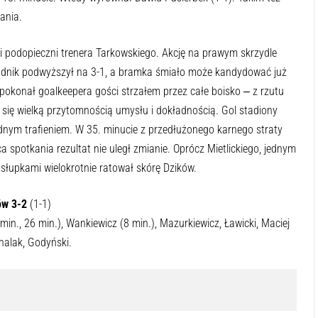
ania.
 podopieczni trenera Tarkowskiego. Akcję na prawym skrzydle
wodnik podwyższył na 3-1, a bramka śmiało może kandydować już
pokonał goalkeepera gości strzałem przez całe boisko ‒ z rzutu
 się wielką przytomnością umysłu i dokładnością. Gol stadiony
jednym trafieniem. W 35. minucie z przedłużonego karnego straty
a spotkania rezultat nie uległ zmianie. Oprócz Mietlickiego, jednym
słupkami wielokrotnie ratował skórę Dzików.
ów 3-2
(1-1)
 min., 26 min.), Wankiewicz (8 min.), Mazurkiewicz, Ławicki, Maciej
chalak, Godyński.