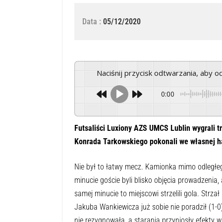
Data :
05/12/2020
Naciśnij przycisk odtwarzania, aby 
0:00
Futsaliści Luxiony AZS UMCS Lublin wygrali t
Konrada Tarkowskiego pokonali we własnej h
Nie był to łatwy mecz. Kamionka mimo odległe
minucie goście byli blisko objęcia prowadzenia,
samej minucie to miejscowi strzelili gola. Strza
Jakuba Wankiewicza już sobie nie poradził (1-0
nie rezygnowała, a starania przyniosły efekty 