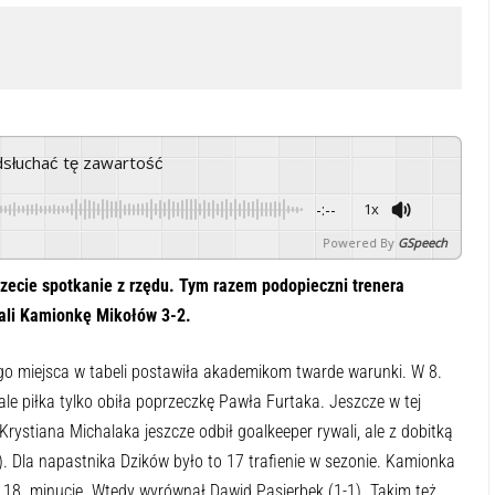
odsłuchać tę zawartość
-:--
1x
Powered By
GSpeech
rzecie spotkanie z rzędu. Tym razem podopieczni trenera
ali Kamionkę Mikołów 3-2.
go miejsca w tabeli postawiła akademikom twarde warunki. W 8.
 ale piłka tylko obiła poprzeczkę Pawła Furtaka. Jeszcze w tej
ł Krystiana Michalaka jeszcze odbił goalkeeper rywali, ale z dobitką
). Dla napastnika Dzików było to 17 trafienie w sezonie. Kamionka
w 18. minucie. Wtedy wyrównał Dawid Pasierbek (1-1). Takim też