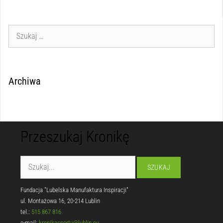
Archiwa
Przeszukaj Kronikę
Fundacja "Lubelska Manufaktura Inspiracji"
ul. Montażowa 16, 20-214 Lublin
tel.:
515 867 816
e-mail:
kronikasportu@lublin.eu