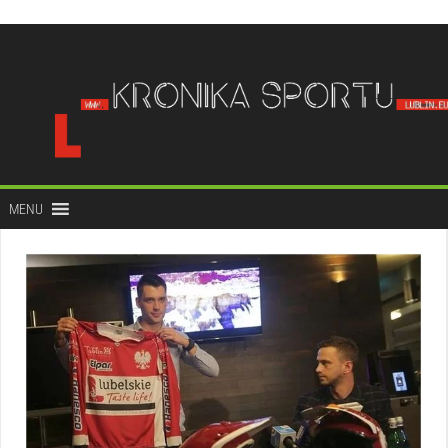
do
treści
MENU