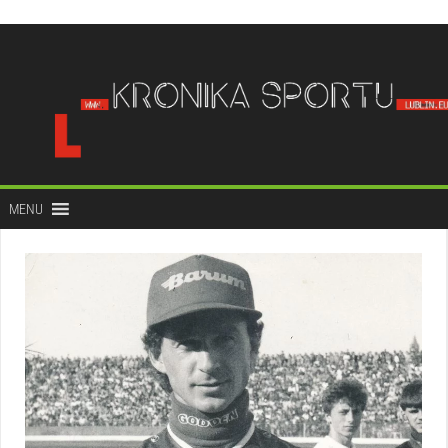
do
treści
MENU