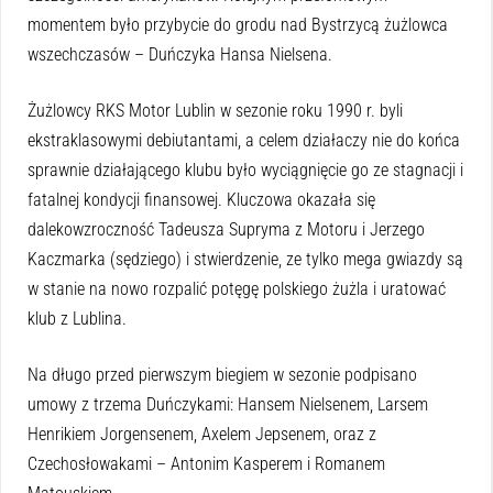
momentem było przybycie do grodu nad Bystrzycą żużlowca
wszechczasów – Duńczyka Hansa Nielsena.
Żużlowcy RKS Motor Lublin w sezonie roku 1990 r. byli
ekstraklasowymi debiutantami, a celem działaczy nie do końca
sprawnie działającego klubu było wyciągnięcie go ze stagnacji i
fatalnej kondycji finansowej. Kluczowa okazała się
dalekowzroczność Tadeusza Supryma z Motoru i Jerzego
Kaczmarka (sędziego) i stwierdzenie, ze tylko mega gwiazdy są
w stanie na nowo rozpalić potęgę polskiego żużla i uratować
klub z Lublina.
Na długo przed pierwszym biegiem w sezonie podpisano
umowy z trzema Duńczykami: Hansem Nielsenem, Larsem
Henrikiem Jorgensenem, Axelem Jepsenem, oraz z
Czechosłowakami – Antonim Kasperem i Romanem