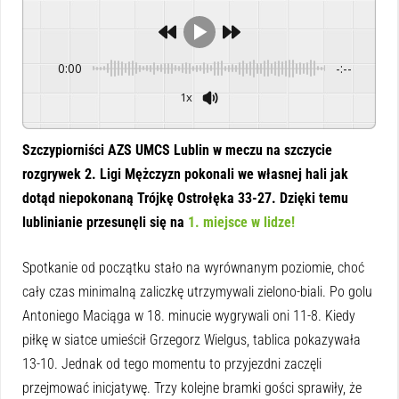
0:00
-:--
1x
Powered By
GSpeech
Szczypiorniści AZS UMCS Lublin w meczu na szczycie
rozgrywek 2. Ligi Mężczyzn pokonali we własnej hali jak
dotąd niepokonaną Trójkę Ostrołęka 33-27. Dzięki temu
lublinianie przesunęli się na
1. miejsce w lidze!
Spotkanie od początku stało na wyrównanym poziomie, choć
cały czas minimalną zaliczkę utrzymywali zielono-biali. Po golu
Antoniego Maciąga w 18. minucie wygrywali oni 11-8. Kiedy
piłkę w siatce umieścił Grzegorz Wielgus, tablica pokazywała
13-10. Jednak od tego momentu to przyjezdni zaczęli
przejmować inicjatywę. Trzy kolejne bramki gości sprawiły, że