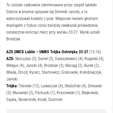
To zostało całkowicie zdominowane przez zespół lubelski.
Dobrze w bramce spisywał się Dominik Janicki, a to
wykorzystywali koledzy z pola. Miejscowi niesieni głośnym
dopingiem z trybun coraz bardziej zwiększali prowadzenie,
ostatecznie kończąc mecz przy wyniku 33-27. Wynik ustalił
Brodziak.
AZS UMCS Lublin – UMKS Trójka Ostrołęka 33-27
(15-16)
AZS:
Skoczylas (5), Daniel (5), Gałaszkiewicz (4), Rogalski (4),
Wielgus (4), Janicki (4), Brodziak (3), Maciąg (2), Burek (2),
Włada, Drozd, Rycerz, Stachowicz, Grabowski, Kołodziejczyk,
Janicki.
Trójka:
Tobolski (12), Ludwiczak (4), Obidziński (4), Dmowski
(3), Murawski (2), Pachucki (1), Kraszewski (1), Majkowski,
Gąska, Skowroński, Kosik, Szurnicki.