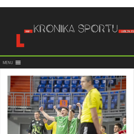
do
treści
MENU