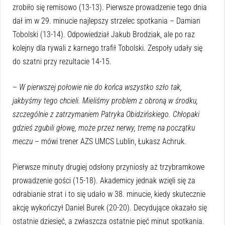
zrobiło się remisowo (13-13). Pierwsze prowadzenie tego dnia
dał im w 29. minucie najlepszy strzelec spotkania – Damian
Tobolski (13-14). Odpowiedział Jakub Brodziak, ale po raz
kolejny dla rywali z karnego trafił Tobolski. Zespoły udały się
do szatni przy rezultacie 14-15.
–
W pierwszej połowie nie do końca wszystko szło tak,
jakbyśmy tego chcieli. Mieliśmy problem z obroną w środku,
szczególnie z zatrzymaniem Patryka Obidzińskiego. Chłopaki
gdzieś zgubili głowę, może przez nerwy, tremę na początku
meczu
– mówi trener AZS UMCS Lublin, Łukasz Achruk.
Pierwsze minuty drugiej odsłony przyniosły aż trzybramkowe
prowadzenie gości (15-18). Akademicy jednak wzięli się za
odrabianie strat i to się udało w 38. minucie, kiedy skutecznie
akcję wykończył Daniel Burek (20-20). Decydujące okazało się
ostatnie dziesięć, a zwłaszcza ostatnie pięć minut spotkania.