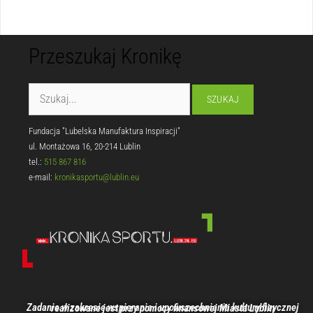
Przeszukaj Kronikę
Fundacja "Lubelska Manufaktura Inspiracji"
ul. Montażowa 16, 20-214 Lublin
tel.:
515 867 816
e-mail:
kronikasportu@lublin.eu
Zadanie w zakresie wspierania i upowszechniania kultury fizycznej realizowane jest przy pomocy finansowej Miasta Lublin