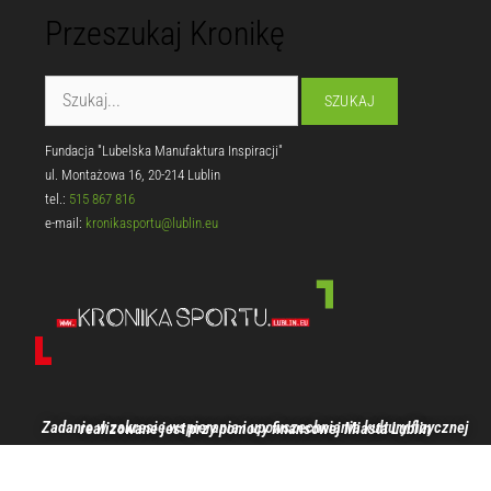
Przeszukaj Kronikę
Fundacja "Lubelska Manufaktura Inspiracji"
ul. Montażowa 16, 20-214 Lublin
tel.:
515 867 816
e-mail:
kronikasportu@lublin.eu
Zadanie w zakresie wspierania i upowszechniania kultury fizycznej realizowane jest przy pomocy finansowej Miasta Lublin