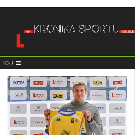
do
treści
MENU