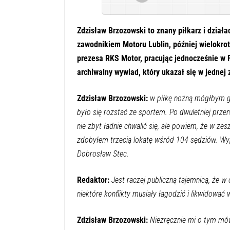
Zdzisław Brzozowski to znany piłkarz i działac
zawodnikiem Motoru Lublin, później wielokrotni
prezesa RKS Motor, pracując jednocześnie w
archiwalny wywiad, który ukazał się w jednej 
Zdzisław Brzozowski:
w piłkę nożną mógłbym gra
było się rozstać ze sportem. Po dwuletniej prze
nie zbyt ładnie chwalić się, ale powiem, że w z
zdobyłem trzecią lokatę wśród 104 sędziów. Wypr
Dobrosław Stec.
Redaktor:
Jest raczej publiczną tajemnicą, że w
niektóre konflikty musiały łagodzić i likwidować
Zdzisław Brzozowski:
Niezręcznie mi o tym mówi