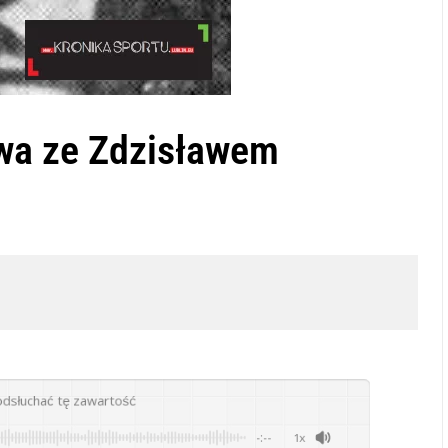
wa ze Zdzisławem
odsłuchać tę zawartość
-:--
1x