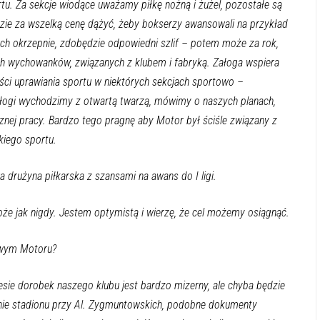
rtu. Za sekcje wiodące uważamy piłkę nożną i żużel, pozostałe są
ędzie za wszelką cenę dążyć, żeby bokserzy awansowali na przykład
iech okrzepnie, zdobędzie odpowiedni szlif – potem może za rok,
ch wychowanków, związanych z klubem i fabryką. Załoga wspiera
ści uprawiania sportu w niektórych sekcjach sportowo –
ałogi wychodzimy z otwartą twarzą, mówimy o naszych planach,
cznej pracy. Bardzo tego pragnę aby Motor był ściśle związany z
skiego sportu.
a drużyna piłkarska z szansami na awans do I ligi.
że jak nigdy. Jestem optymistą i wierzę, że cel możemy osiągnąć.
wym Motoru?
sie dorobek naszego klubu jest bardzo mizerny, ale chyba będzie
enie stadionu przy Al. Zygmuntowskich, podobne dokumenty