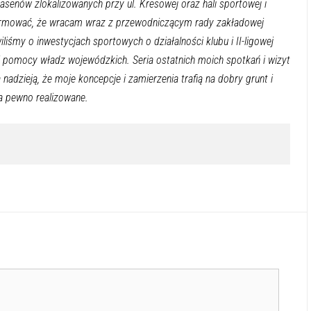
enów zlokalizowanych przy ul. Kresowej oraz hali sportowej i
formować, że wracam wraz z przewodniczącym rady zakładowej
my o inwestycjach sportowych o działalności klubu i II-ligowej
 pomocy władz wojewódzkich. Seria ostatnich moich spotkań i wizyt
adzieją, że moje koncepcje i zamierzenia trafią na dobry grunt i
na pewno realizowane.