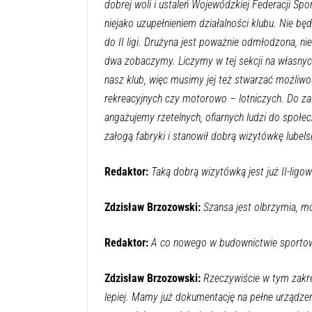
dobrej woli i ustaleń Wojewódzkiej Federacji Spo
niejako uzupełnieniem działalności klubu. Nie b
do II ligi. Drużyna jest poważnie odmłodzona, n
dwa zobaczymy. Liczymy w tej sekcji na własny
nasz klub, więc musimy jej też stwarzać możliwo
rekreacyjnych czy motorowo – lotniczych. Do z
angażujemy rzetelnych, ofiarnych ludzi do społe
załogą fabryki i stanowił dobrą wizytówkę lubel
Redaktor:
Taką dobrą wizytówką jest już II-ligow
Zdzisław Brzozowski:
Szansa jest olbrzymia, mo
Redaktor:
A co nowego w budownictwie sporto
Zdzisław Brzozowski:
Rzeczywiście w tym zakre
lepiej. Mamy już dokumentację na pełne urządz