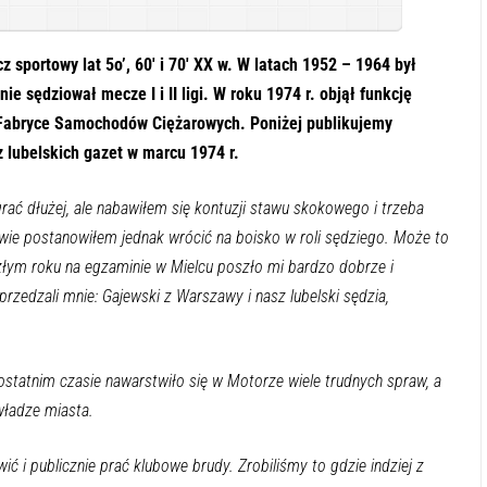
z sportowy lat 5o’, 60′ i 70′ XX w. W latach 1952 – 1964 był
e sędziował mecze I i II ligi. W roku 1974 r. objął funkcję
 Fabryce Samochodów Ciężarowych. Poniżej publikujemy
z lubelskich gazet w marcu 1974 r.
ć dłużej, ale nabawiłem się kontuzji stawu skokowego i trzeba
rwie postanowiłem jednak wrócić na boisko w roli sędziego. Może to
eszłym roku na egzaminie w Mielcu poszło mi bardzo dobrze i
zedzali mnie: Gajewski z Warszawy i nasz lubelski sędzia,
 ostatnim czasie nawarstwiło się w Motorze wiele trudnych spraw, a
 władze miasta.
ć i publicznie prać klubowe brudy. Zrobiliśmy to gdzie indziej z