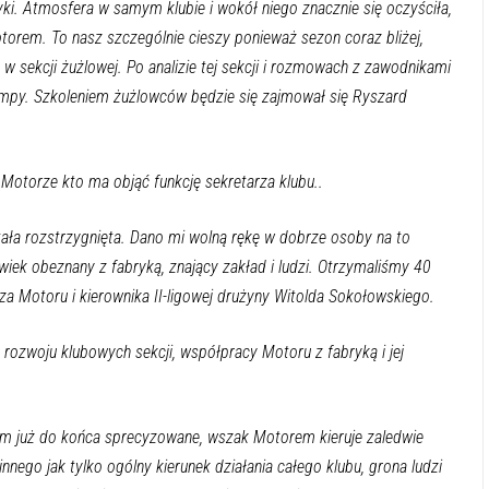
yki. Atmosfera w samym klubie i wokół niego znacznie się oczyściła,
torem. To nasz szczególnie cieszy ponieważ sezon coraz bliżej,
 w sekcji żużlowej. Po analizie tej sekcji i rozmowach z zawodnikami
empy. Szkoleniem żużlowców będzie się zajmował się Ryszard
Motorze kto ma objąć funkcję sekretarza klubu..
tała rozstrzygnięta. Dano mi wolną rękę w dobrze osoby na to
iek obeznany z fabryką, znający zakład i ludzi. Otrzymaliśmy 40
za Motoru i kierownika II-ligowej drużyny Witolda Sokołowskiego.
 rozwoju klubowych sekcji, współpracy Motoru z fabryką i jej
m już do końca sprecyzowane, wszak Motorem kieruje zaledwie
innego jak tylko ogólny kierunek działania całego klubu, grona ludzi