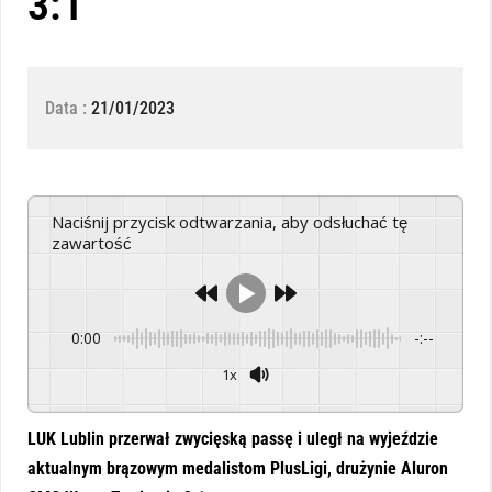
3:1
Data :
21/01/2023
Naciśnij przycisk odtwarzania, aby odsłuchać tę
zawartość
0:00
-:--
1x
Powered By
GSpeech
LUK Lublin przerwał zwycięską passę i uległ na wyjeździe
aktualnym brązowym medalistom PlusLigi, drużynie Aluron