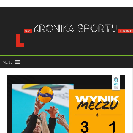
do
treści
MENU