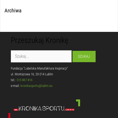
Archiwa
Przeszukaj Kronikę
Fundacja "Lubelska Manufaktura Inspiracji"
ul. Montażowa 16, 20-214 Lublin
tel.:
515 867 816
e-mail:
kronikasportu@lublin.eu