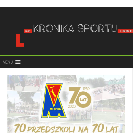
do
treści
MENU