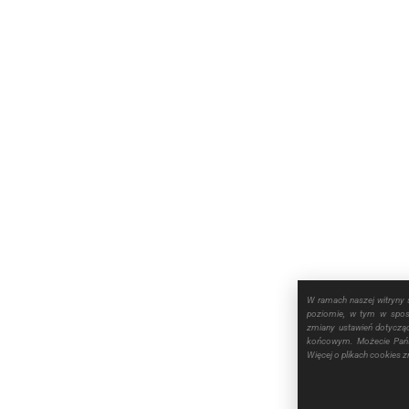
W ramach naszej witryny 
poziomie, w tym w sposó
zmiany ustawień dotyczą
końcowym. Możecie Pańs
Więcej o plikach cookies 