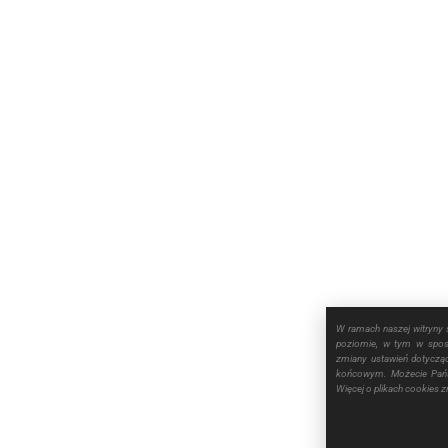
W ramach naszej witryny 
poziomie, w tym w sposó
zmiany ustawień dotyczą
końcowym. Możecie Pańs
Więcej o plikach cookies 