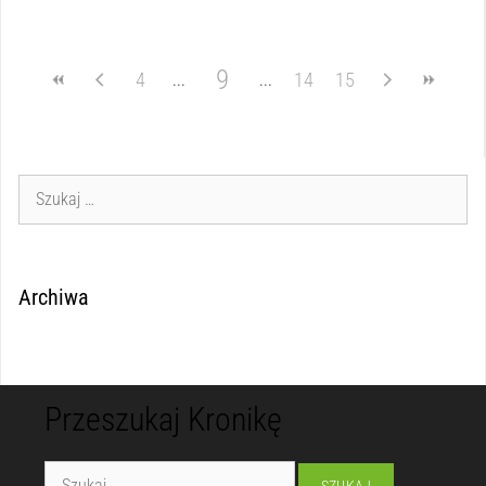
9
4
14
15
Archiwa
Przeszukaj Kronikę