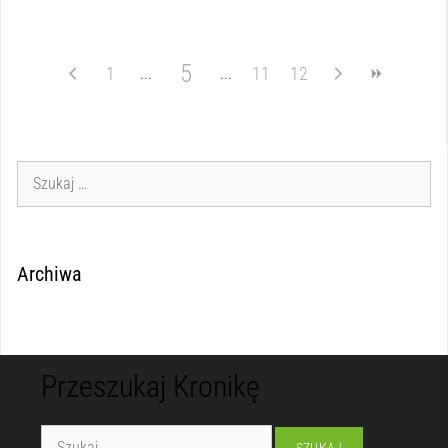
5
1
11
12
Archiwa
Przeszukaj Kronikę