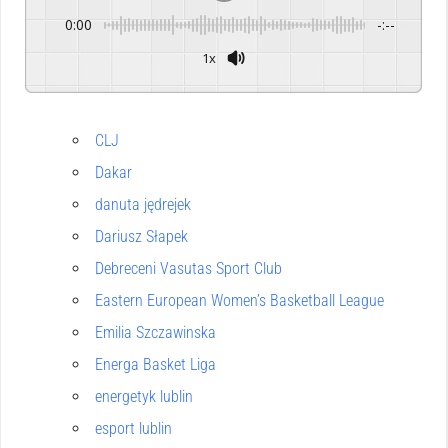
0:00
-:--
1x
Powered By
GSpeech
CLJ
Dakar
danuta jędrejek
Dariusz Słapek
Debreceni Vasutas Sport Club
Eastern European Women’s Basketball League
Emilia Szczawinska
Energa Basket Liga
energetyk lublin
esport lublin