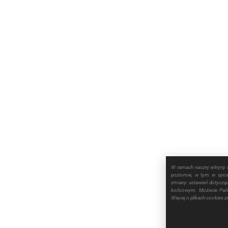
W ramach naszej witryny 
poziomie, w tym w sposó
zmiany ustawień dotyczą
końcowym. Możecie Pańs
Więcej o plikach cookies 