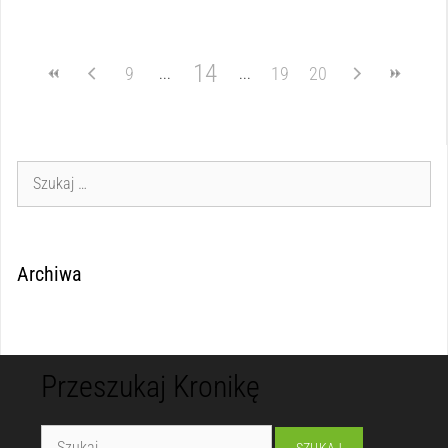
14
9
19
20
Archiwa
Przeszukaj Kronikę