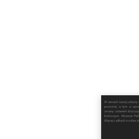
W ramach naszej witryny 
poziomie, w tym w sposó
zmiany ustawień dotyczą
końcowym. Możecie Pańs
Więcej o plikach cookies 