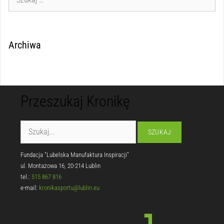
Archiwa
Przeszukaj Kronikę
Fundacja "Lubelska Manufaktura Inspiracji"
ul. Montażowa 16, 20-214 Lublin
tel.:
515 867 816
e-mail:
kronikasportu@lublin.eu