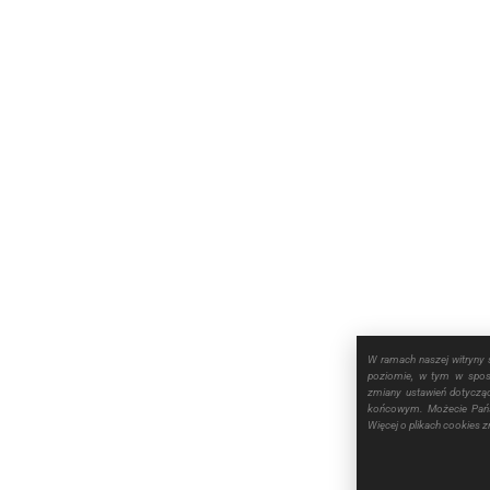
W ramach naszej witryny 
poziomie, w tym w sposó
zmiany ustawień dotyczą
końcowym. Możecie Pańs
Więcej o plikach cookies 