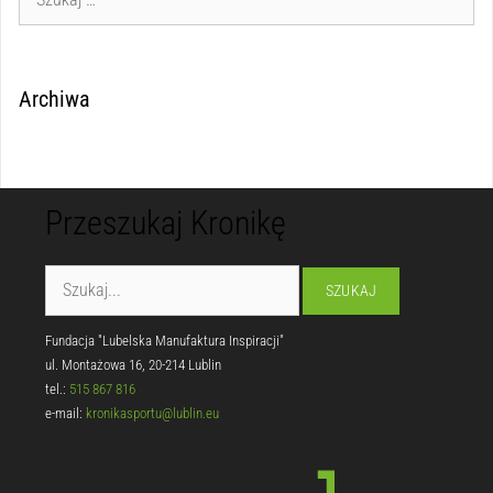
Archiwa
Przeszukaj Kronikę
Fundacja "Lubelska Manufaktura Inspiracji"
ul. Montażowa 16, 20-214 Lublin
tel.:
515 867 816
e-mail:
kronikasportu@lublin.eu