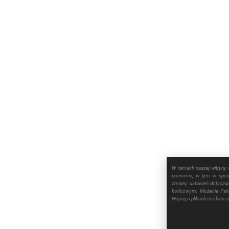
W ramach naszej witryny 
poziomie, w tym w sposó
zmiany ustawień dotyczą
końcowym. Możecie Pańs
Więcej o plikach cookies 