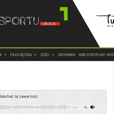
A
PIŁKA RĘCZNA
ŻUŻEL
SIATKÓWKA
INNE DYSCYPLINY I WY
odsłuchać tę zawartość
-:--
1x