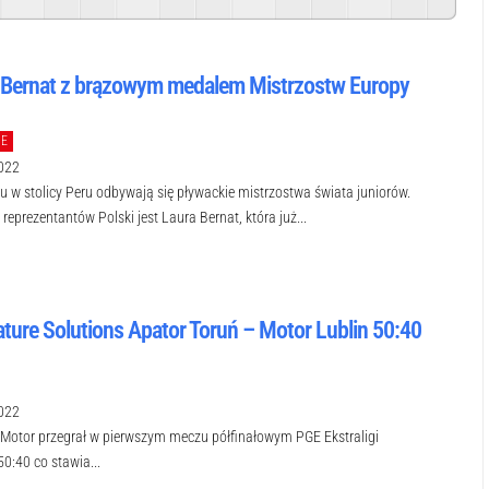
Powered By
GSpeech
 Bernat z brązowym medalem Mistrzostw Europy
IE
022
u w stolicy Peru odbywają się pływackie mistrzostwa świata juniorów.
reprezentantów Polski jest Laura Bernat, która już...
ature Solutions Apator Toruń – Motor Lublin 50:40
022
 Motor przegrał w pierwszym meczu półfinałowym PGE Ekstraligi
0:40 co stawia...