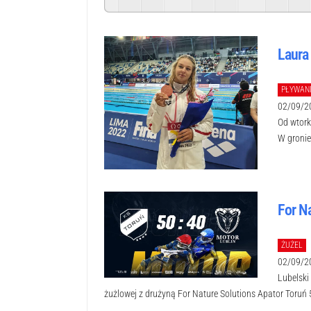
Laura
PŁYWAN
02/09/2
Od wtork
W gronie 
For N
ŻUŻEL
02/09/2
Lubelski
żużlowej z drużyną For Nature Solutions Apator Toruń 5